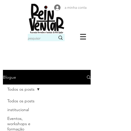
a minha conta
Blogue
Todos os posts
Todos os posts
institucional
Eventos,
workshops e
formação