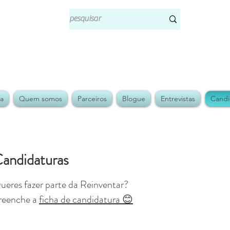
ja
Quem somos
Parceiros
Blogue
Entrevistas
Candi
andidaturas
ueres fazer parte da Reinventar?
reenche a
ficha de candidatura 😊