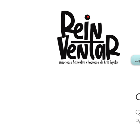
Lo
C
Q
P