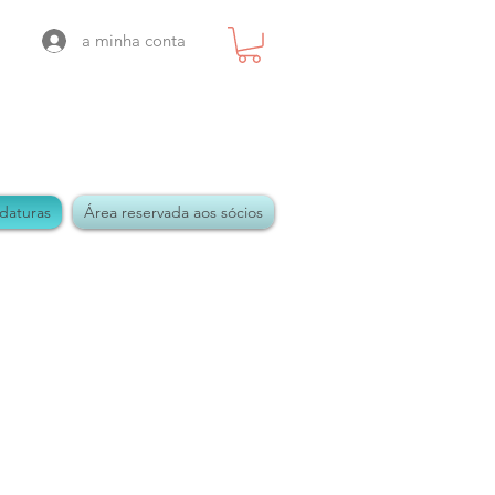
a minha conta
daturas
Área reservada aos sócios