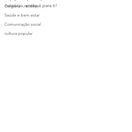
negócio, então é para ti!
Culinária - receitas
Saúde e bem estar
Comunicação social
cultura popular