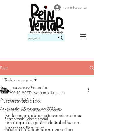
a minha conta
Post
Todos os posts
associacao Reinventar
Todos os posts
2 de out. de 2020
1 min de leitura
Novos Sócios
institucional
Atualizado:
15 de set. de 2022
Eventos, workshops e formação
Se fazes produtos artesanais ou tens 
Responsabilidade social
um negócio, gostas de trabalhar em 
Artesanato Português
equipa e queres promover o teu 