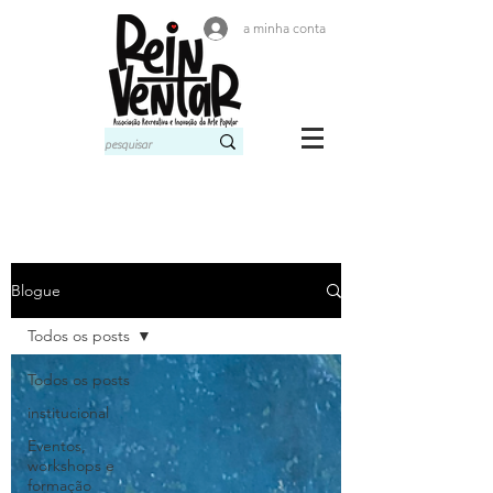
a minha conta
Blogue
Todos os posts
Todos os posts
institucional
Eventos,
workshops e
formação