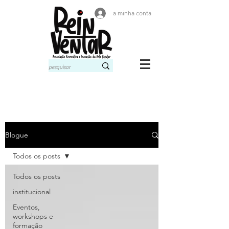
a minha conta
Blogue
Todos os posts
Todos os posts
institucional
Eventos,
workshops e
formação