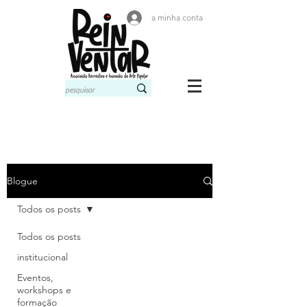
a minha conta
Blogue
Todos os posts
Todos os posts
institucional
Eventos,
workshops e
formação