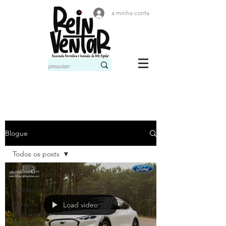
a minha conta
Blogue
Todos os posts
Todos os posts
institucional
Eventos,
Load video
workshops e
formação