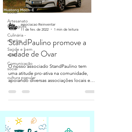
Responsabilidade
social
Artesanato
associacao Reinventar
Português
11 de fev. de 2022
1 min de leitura
Culinária -
StandPaulino promove a
receitas
Saúde e bem
cidade de Ovar
estar
Comunicação
O nosso associado StandPaulino tem
social
uma atitude pro-ativa na comunidade,
cultura popular
apoiando diversas associações locais e
causas sociais....