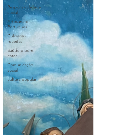
Responsabilidade
social
Artesanato
Português
Culinária -
receitas
Saúde e bem
estar
Comunicação
social
cultura popular