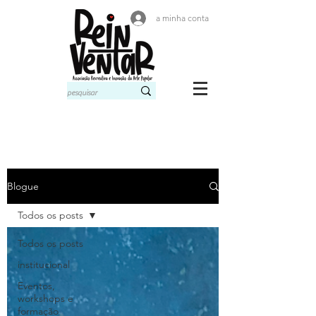
a minha conta
Blogue
Todos os posts
Todos os posts
institucional
Eventos,
workshops e
formação