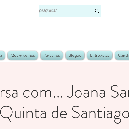
ja
Quem somos
Parceiros
Blogue
Entrevistas
Candi
rsa com... Joana Sa
Quinta de Santiag