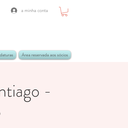
a minha conta
daturas
Área reservada aos sócios
ntiago -
o