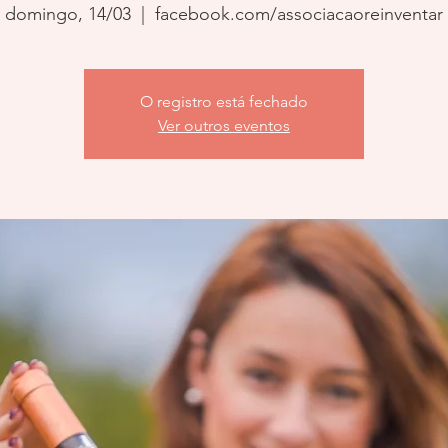
domingo, 14/03
  |  
facebook.com/associacaoreinventar
O registro está fechado
Ver outros eventos