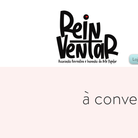
Lo
à conve