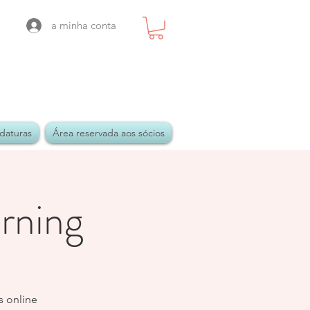
a minha conta
daturas
Área reservada aos sócios
arning
s online