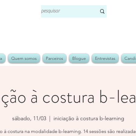
ja
Quem somos
Parceiros
Blogue
Entrevistas
Candi
ação à costura b-le
sábado, 11/03
  |  
iniciação à costura b-learning
ão à costura na modalidade b-learning. 14 sessões são realizada