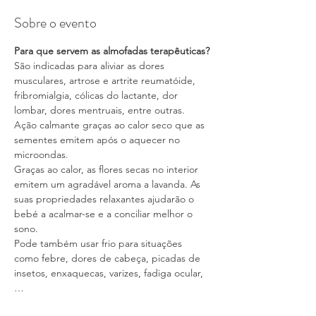
Sobre o evento
Para que servem as almofadas terapêuticas?
São indicadas para aliviar as dores 
musculares, artrose e artrite reumatóide, 
fribromialgia, cólicas do lactante, dor 
lombar, dores mentruais, entre outras. 
Ação calmante graças ao calor seco que as 
sementes emitem após o aquecer no 
microondas.
Graças ao calor, as flores secas no interior 
emitem um agradável aroma a lavanda. As 
suas propriedades relaxantes ajudarão o 
bebé a acalmar-se e a conciliar melhor o 
sono.
Pode também usar frio para situações 
como febre, dores de cabeça, picadas de 
insetos, enxaquecas, varizes, fadiga ocular,
…