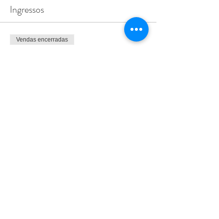
Ingressos
Vendas encerradas
Tipo de ingresso
workshop almofada terapêutica
Mais informações
Preço
10,00 €
+ 0,25 € de taxa de serviço de ingresso
Compartilhe esse evento