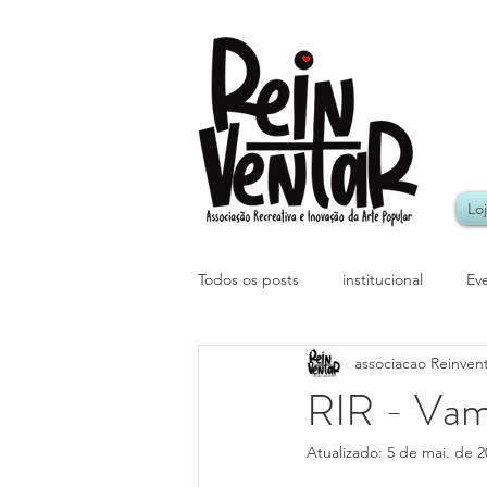
Lo
Todos os posts
institucional
Ev
associacao Reinven
Culinária - receitas
Saúde e b
RIR - Vamo
Atualizado:
5 de mai. de 2