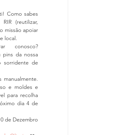
ti! Como sabes 
IR (reutilizar, 
o missão apoiar 
 local. 
r conosco? 
 pins da nossa 
 sorridente de 
s manualmente. 
sso e moldes e 
el para recolha 
óximo dia 4 de 
 10 de Dezembro 