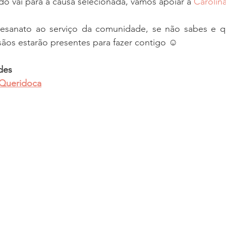
do vai para a causa selecionada, vamos apoiar a 
Carolina
esanato ao serviço da comunidade, se não sabes e qu
ãos estarão presentes para fazer contigo ☺️
des 
 Queridoca