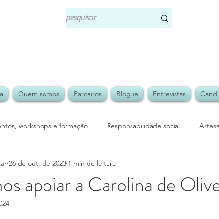
ja
Quem somos
Parceiros
Blogue
Entrevistas
Candi
entos, workshops e formação
Responsabilidade social
Artes
tar
26 de out. de 2023
1 min de leitura
em estar
Comunicação social
cultura popular
s apoiar a Carolina de Olive
024