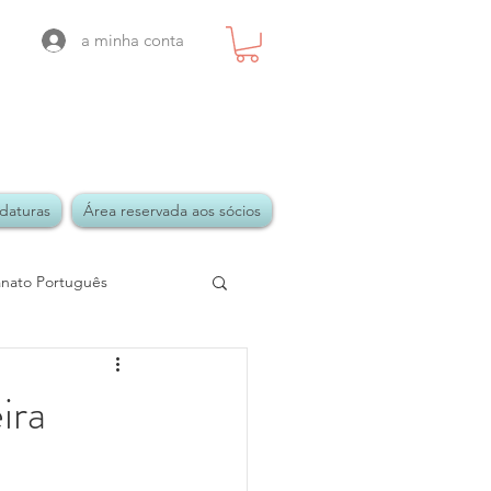
a minha conta
daturas
Área reservada aos sócios
anato Português
ira