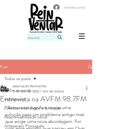
a minha conta
Post
Todos os posts
associacao Reinventar
Todos os posts
5 de mai. de 2022
1 min de leitura
Entrevista na AVFM 98.7FM
institucional
"Reinventar significa recriar uma 
Eventos, workshops e formação
solução para um problema antigo mas 
Responsabilidade social
que exige uma nova abordagem. Foi 
Artesanato Português
com esse espírito que nasceu em Ovar, 