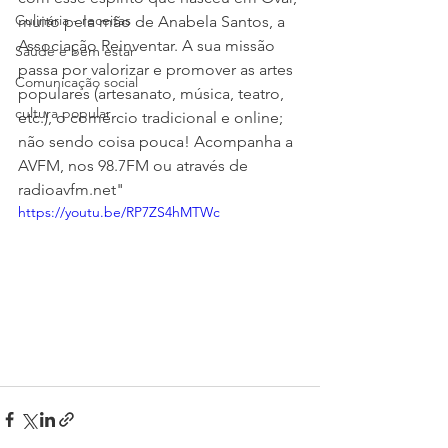
Culinária - receitas
muito pela mão de Anabela Santos, a 
Associação Reinventar. A sua missão 
Saúde e bem estar
passa por valorizar e promover as artes 
Comunicação social
populares (artesanato, música, teatro, 
cultura popular
etc.), o comércio tradicional e online; 
não sendo coisa pouca! Acompanha a 
AVFM, nos 98.7FM ou através de 
radioavfm.net"
https://youtu.be/RP7ZS4hMTWc