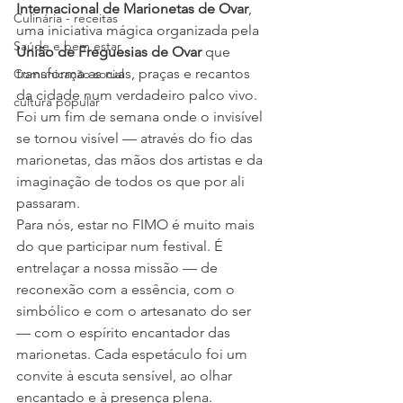
Internacional de Marionetas de Ovar
, 
Culinária - receitas
uma iniciativa mágica organizada pela 
Saúde e bem estar
União de Freguesias de Ovar
 que 
transforma as ruas, praças e recantos 
Comunicação social
da cidade num verdadeiro palco vivo. 
cultura popular
Foi um fim de semana onde o invisível 
se tornou visível — através do fio das 
marionetas, das mãos dos artistas e da 
imaginação de todos os que por ali 
passaram.
Para nós, estar no FIMO é muito mais 
do que participar num festival. É 
entrelaçar a nossa missão — de 
reconexão com a essência, com o 
simbólico e com o artesanato do ser 
— com o espírito encantador das 
marionetas. Cada espetáculo foi um 
convite à escuta sensível, ao olhar 
encantado e à presença plena.