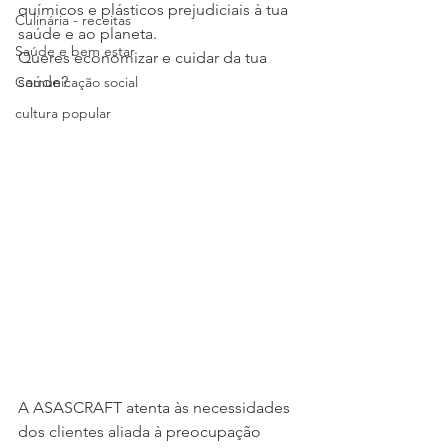
químicos e plásticos prejudiciais à tua 
Culinária - receitas
saúde e ao planeta.
Saúde e bem estar
Queres economizar e cuidar da tua 
saúde?
Comunicação social
cultura popular
A ASASCRAFT atenta às necessidades 
dos clientes aliada à preocupação 