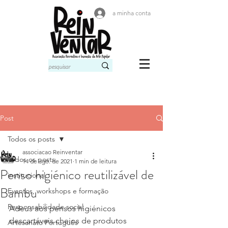
a minha conta
Post
Todos os posts
associacao Reinventar
Todos os posts
14 de ago. de 2021
1 min de leitura
Penso higiénico reutilizável de
institucional
Bambu
Eventos, workshops e formação
Responsabilidade social
Adeus aos pensos higiénicos 
descartáveis cheios de produtos 
Artesanato Português