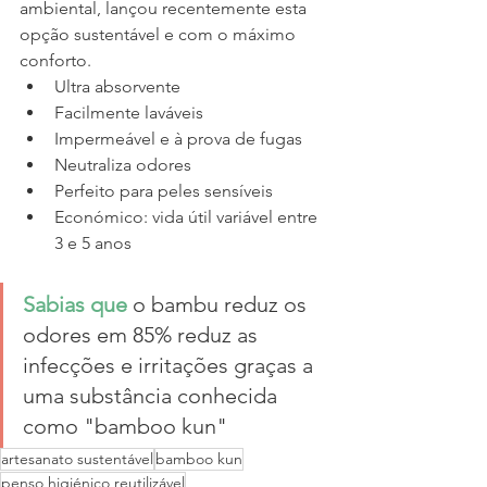
ambiental, lançou recentemente esta 
opção sustentável e com o máximo 
conforto.
Ultra absorvente
Facilmente laváveis
Impermeável e à prova de fugas
Neutraliza odores
Perfeito para peles sensíveis
Económico: vida útil variável entre 
3 e 5 anos
Sabias que
 o bambu reduz os 
odores em 85% reduz as 
infecções e irritações graças a 
uma substância conhecida 
como "bamboo kun" 
artesanato sustentável
bamboo kun
penso higiénico reutilizável