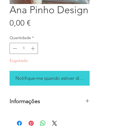
Ana Pinho Design
Preço
0,00 €
Quantidade
*
Esgotado
Notifique-me quando estiver disponível
Informações
Preço sob consulta, para mais
informações contactar a
Ana Pinho
Design