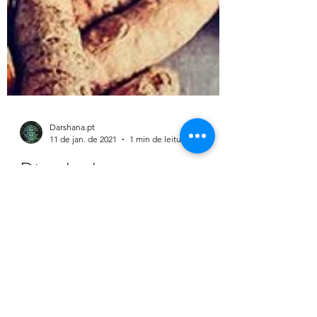
Darshana.pt
11 de jan. de 2021
1 min de leitura
Dica darshana.pt
Leite dourado - Golden Milk ⭐️!
INGREDIENTES - uma chávena de leite de
amêndoa/ coco, ou leite vegetal; -uma
colher de chá de curcuma em...