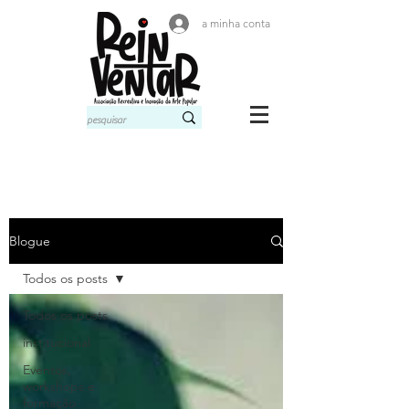
a minha conta
Blogue
Todos os posts
Todos os posts
institucional
Eventos,
workshops e
formação