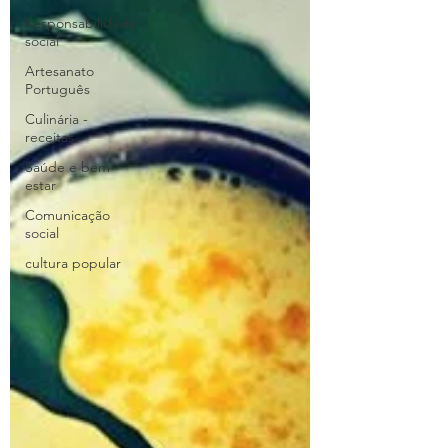
Responsabilidade
social
Artesanato
Português
Culinária -
receitas
Saúde e bem
estar
Comunicação
social
cultura popular