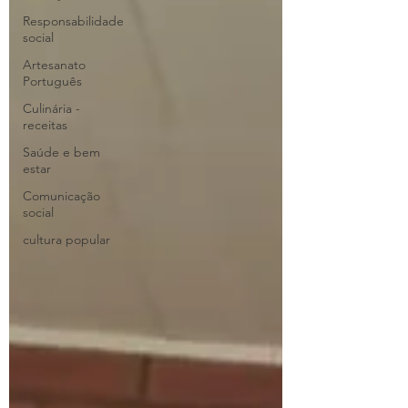
Responsabilidade
social
Artesanato
Português
Culinária -
receitas
Saúde e bem
estar
Comunicação
social
cultura popular