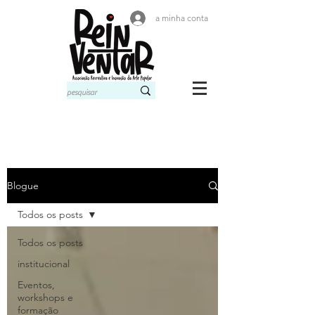
a minha conta
Blogue
Todos os posts
Todos os posts
institucional
Eventos,
workshops e
formação