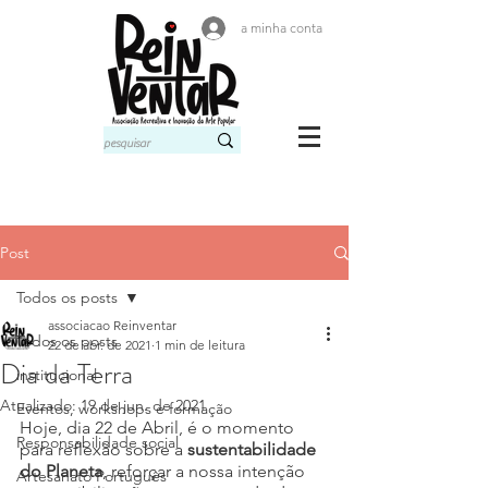
a minha conta
Post
Todos os posts
associacao Reinventar
Todos os posts
22 de abr. de 2021
1 min de leitura
Dia da Terra
institucional
Atualizado:
19 de jun. de 2021
Eventos, workshops e formação
Hoje, dia 22 de Abril, é o momento 
Responsabilidade social
para reflexão sobre a 
sustentabilidade 
do Planeta
, reforçar a nossa intenção 
Artesanato Português