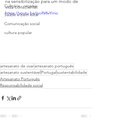
na sensibilização para um modo de 
Culinária - receitas
vida consciente.
https://youtu.be/pcAV6vYrrio
Saúde e bem estar
Comunicação social
cultura popular
artesanato de ovar
artesanato português
artesanato sustentável
Portugal
sustentabilidade
Artesanato Português
Responsabilidade social