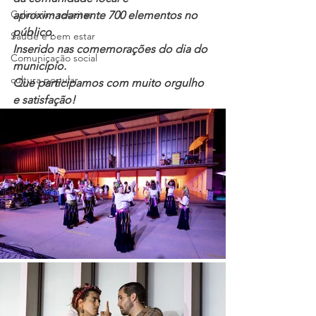
Culinária - receitas
aproximadamente 700 elementos no 
público.
Saúde e bem estar
Inserido nas comemorações do dia do 
Comunicação social
município.
cultura popular
Que participamos com muito orgulho 
e satisfação!