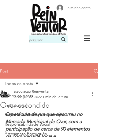
a minha conta
Post
Todos os posts
associacao Reinventar
Todos os posts
25 de jul. de 2022
1 min de leitura
Ovar escondido
institucional
Espetáculo de rua que decorreu no 
Eventos, workshops e formação
Mercado Municipal de Ovar, com a 
Responsabilidade social
participação de cerca de 90 elementos 
Artesanato Português
da comunidade local e 