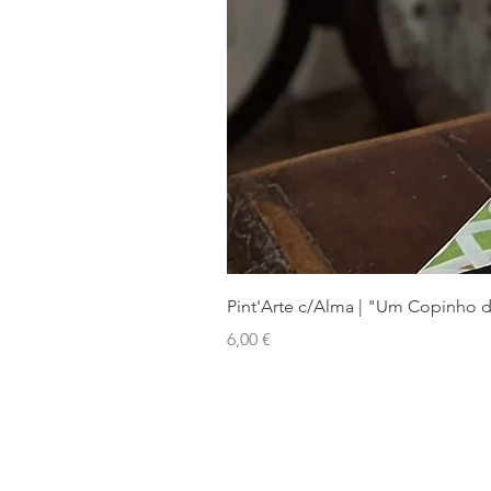
Pint'Arte c/Alma | "Um Copinho 
Preço
6,00 €