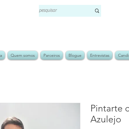
ja
Quem somos
Parceiros
Blogue
Entrevistas
Candi
Pintarte
Azulejo