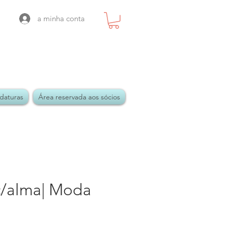
a minha conta
daturas
Área reservada aos sócios
 c/alma| Moda